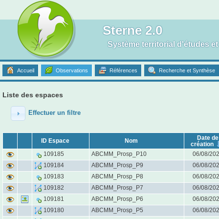
Sterne 2.0
Système territorial d'études e
Accueil
Observations
Références
Recherche et Synthèse
Liste des espaces
Effectuer un filtre
Date de
ID Espace
Nom
création
ABCMM_Prosp_P10
06/08/20
109185
ABCMM_Prosp_P9
06/08/20
109184
ABCMM_Prosp_P8
06/08/20
109183
ABCMM_Prosp_P7
06/08/20
109182
ABCMM_Prosp_P6
06/08/20
109181
ABCMM_Prosp_P5
06/08/20
109180