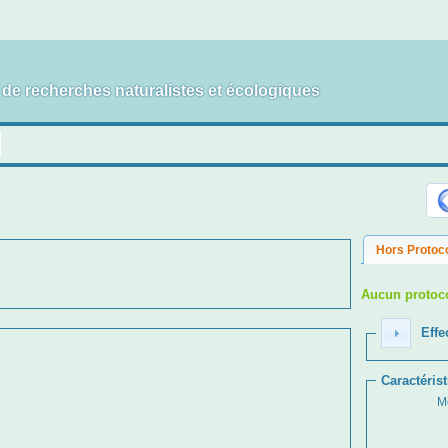
t de recherches naturalistes et écologiques
Hors Protoc
Aucun protoco
Effec
Caractéris
M