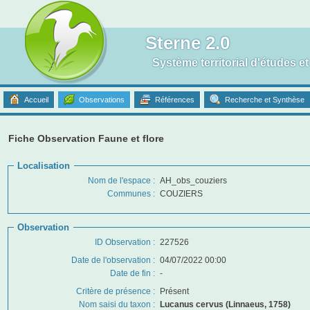
Sterne 2.0
Système territorial d'études e
Accueil
Observations
Références
Recherche et Synthèse
Fiche Observation Faune et flore
Localisation
Nom de l'espace :
AH_obs_couziers
Communes :
COUZIERS
Observation
ID Observation :
227526
Date de l'observation
:
04/07/2022 00:00
Date de fin
:
-
Critère de présence
:
Présent
Nom saisi du taxon :
Lucanus cervus (Linnaeus, 1758)