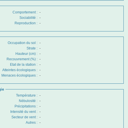
Comportement
:
-
Sociabilité
:
-
Reproduction
:
-
Occupation du sol
:
-
Strate
:
-
Hauteur (cm)
:
-
Recouvrement (%)
:
-
Etat de la station
:
-
Atteintes écologiques
:
-
Menaces écologiques
:
-
gie
Température
:
-
Nébulosité
:
-
Précipitations
:
-
Intensité du vent
:
-
Secteur de vent
:
-
Autres
:
-