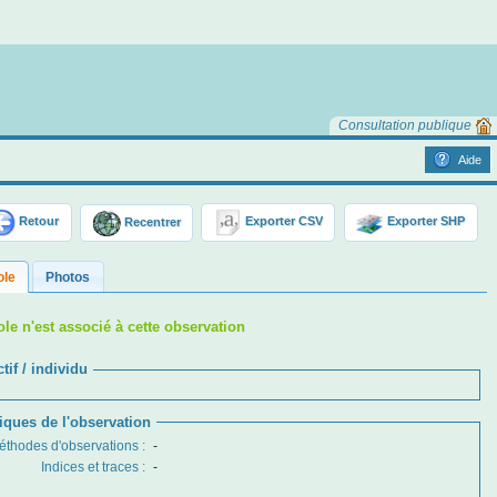
Consultation publique
Aide
Retour
Recentrer
Exporter CSV
Exporter SHP
ole
Photos
le n'est associé à cette observation
tif / individu
tiques de l'observation
éthodes d'observations
:
-
Indices et traces
:
-