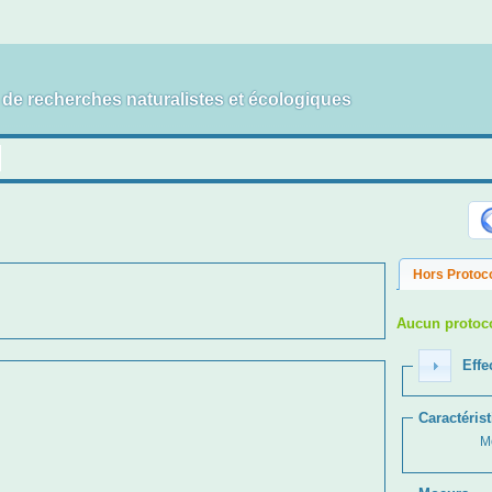
t de recherches naturalistes et écologiques
Hors Protoc
Aucun protoco
Effec
Caractéris
M