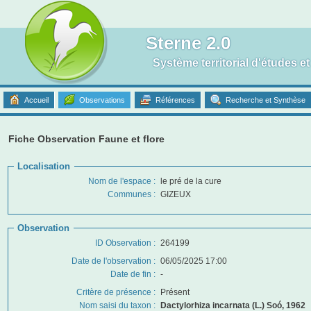
Sterne 2.0
Système territorial d'études e
Accueil
Observations
Références
Recherche et Synthèse
Fiche Observation Faune et flore
Localisation
Nom de l'espace :
le pré de la cure
Communes :
GIZEUX
Observation
ID Observation :
264199
Date de l'observation
:
06/05/2025 17:00
Date de fin
:
-
Critère de présence
:
Présent
Nom saisi du taxon :
Dactylorhiza incarnata (L.) Soó, 1962