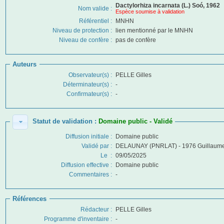
Dactylorhiza incarnata (L.) Soó, 1962
Nom valide :
Espèce soumise à validation
Référentiel :
MNHN
Niveau de protection :
lien mentionné par le MNHN
Niveau de confère
:
pas de confère
Auteurs
Observateur(s) :
PELLE Gilles
Déterminateur(s) :
-
Confirmateur(s) :
-
Statut de validation :
Domaine public - Validé
Diffusion initiale
:
Domaine public
Validé par
:
DELAUNAY (PNRLAT) - 1976 Guillaum
Le
:
09/05/2025
Diffusion effective
:
Domaine public
Commentaires
:
-
Références
Rédacteur :
PELLE Gilles
Programme d'inventaire
:
-