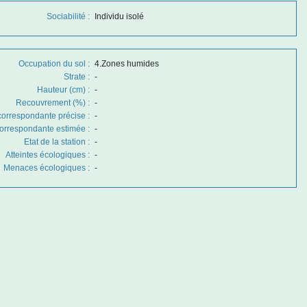
Sociabilité
:
Individu isolé
Occupation du sol
:
4.Zones humides
Strate
:
-
Hauteur (cm)
:
-
Recouvrement (%)
:
-
correspondante précise
:
-
correspondante estimée
:
-
Etat de la station
:
-
Atteintes écologiques
:
-
Menaces écologiques
:
-